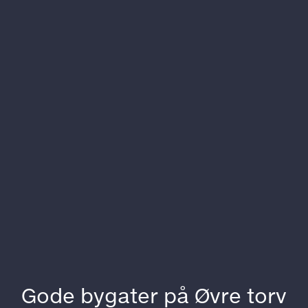
På utkikk etter kontorplass?
Gode bygater på Øvre torv